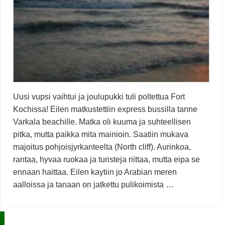
Uusi vupsi vaihtui ja joulupukki tuli poltettua Fort
Kochissa! Eilen matkustettiin express bussilla tanne
Varkala beachille. Matka oli kuuma ja suhteellisen
pitka, mutta paikka mita mainioin. Saatiin mukava
majoitus pohjoisjyrkanteelta (North cliff). Aurinkoa,
rantaa, hyvaa ruokaa ja turisteja riittaa, mutta eipa se
ennaan haittaa. Eilen kaytiin jo Arabian meren
aalloissa ja tanaan on jatkettu pulikoimista …