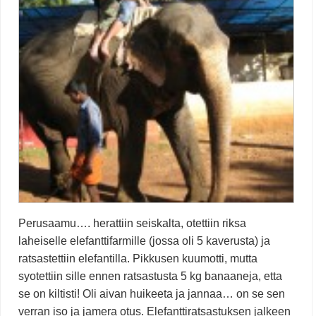
Perusaamu…. herattiin seiskalta, otettiin riksa
laheiselle elefanttifarmille (jossa oli 5 kaverusta) ja
ratsastettiin elefantilla. Pikkusen kuumotti, mutta
syotettiin sille ennen ratsastusta 5 kg banaaneja, etta
se on kiltisti! Oli aivan huikeeta ja jannaa… on se sen
verran iso ja jamera otus. Elefanttiratsastuksen jalkeen