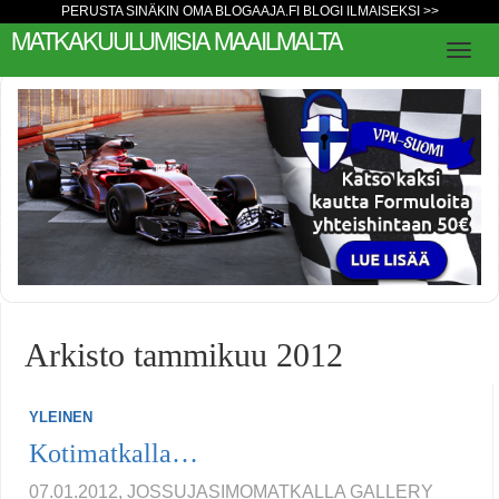
PERUSTA SINÄKIN OMA BLOGAAJA.FI BLOGI ILMAISEKSI >>
MATKAKUULUMISIA MAAILMALTA
Arkisto tammikuu 2012
YLEINEN
Kotimatkalla…
07.01.2012, JOSSUJASIMOMATKALLA
GALLERY