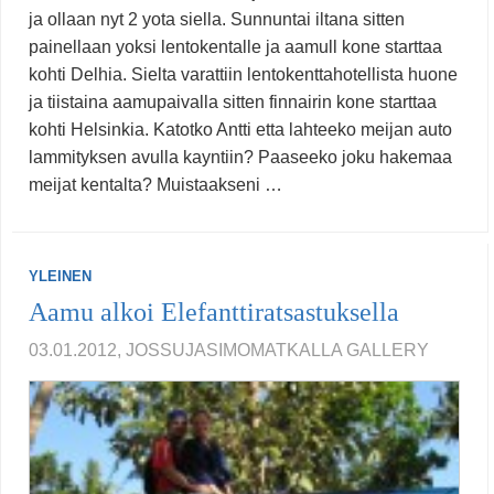
ja ollaan nyt 2 yota siella. Sunnuntai iltana sitten
painellaan yoksi lentokentalle ja aamull kone starttaa
kohti Delhia. Sielta varattiin lentokenttahotellista huone
ja tiistaina aamupaivalla sitten finnairin kone starttaa
kohti Helsinkia. Katotko Antti etta lahteeko meijan auto
lammityksen avulla kayntiin? Paaseeko joku hakemaa
meijat kentalta? Muistaakseni …
YLEINEN
Aamu alkoi Elefanttiratsastuksella
03.01.2012, JOSSUJASIMOMATKALLA
GALLERY