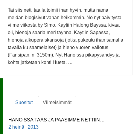
Tai siis netti taalla toimii ihan hyvin, mutta nama
meidan blogisivut vahan heikommin. No nyt paivitysta
viime viikosta by Simo. Kaytiin Halong Bayssa, kivaa
oli, hienoja saaria meri taynna. Kaytiin Sapassa,
hienoja alkuperaiskansoja (jotka pukeutu ihan samalla
tavalla ku saamelaiset) ja hieno vuoren vallotus
(Fansipan, n. 3150m). Nyt Hanoissa pikapysahdys ja
kohta jatketaan kohti Hueta. …
Suositut
Viimeisimmät
HANOISSA TAAS JA PAASIMME NETTIIN…
2 heinä , 2013