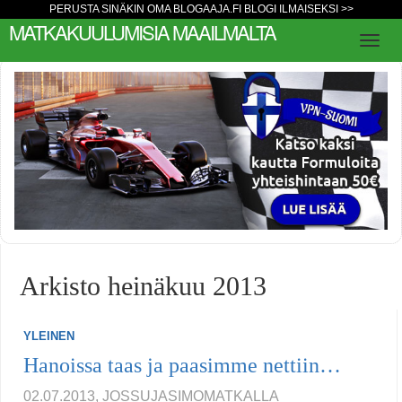
PERUSTA SINÄKIN OMA BLOGAAJA.FI BLOGI ILMAISEKSI >>
MATKAKUULUMISIA MAAILMALTA
Arkisto heinäkuu 2013
YLEINEN
Hanoissa taas ja paasimme nettiin…
02.07.2013, JOSSUJASIMOMATKALLA