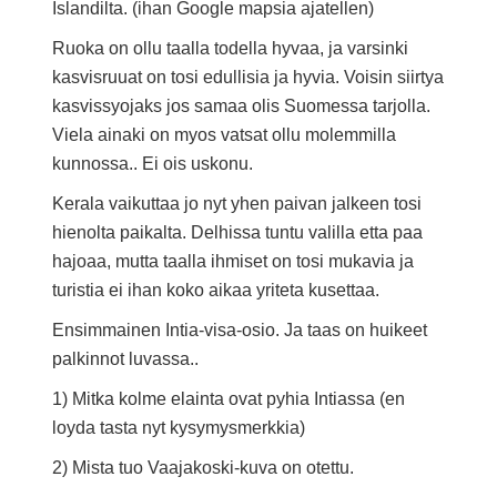
Islandilta. (ihan Google mapsia ajatellen)
Ruoka on ollu taalla todella hyvaa, ja varsinki
kasvisruuat on tosi edullisia ja hyvia. Voisin siirtya
kasvissyojaks jos samaa olis Suomessa tarjolla.
Viela ainaki on myos vatsat ollu molemmilla
kunnossa.. Ei ois uskonu.
Kerala vaikuttaa jo nyt yhen paivan jalkeen tosi
hienolta paikalta. Delhissa tuntu valilla etta paa
hajoaa, mutta taalla ihmiset on tosi mukavia ja
turistia ei ihan koko aikaa yriteta kusettaa.
Ensimmainen Intia-visa-osio. Ja taas on huikeet
palkinnot luvassa..
1) Mitka kolme elainta ovat pyhia Intiassa (en
loyda tasta nyt kysymysmerkkia)
2) Mista tuo Vaajakoski-kuva on otettu.