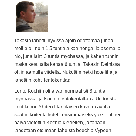
Takasin lahettii hyvissa ajoin odottamaa junaa,
meilla oli noin 1,5 tuntia aikaa hengailla asemalla.
No, juna lahti 3 tuntia myohassa, ja kahen tunnin
matka kesti talla kertaa 6 tuntia. Takasin Delhissa
oltiin aamulla viidelta. Nukuttiin hetki hotellilla ja
lahettiin kohti lentokenttaa.
Lento Kochiin oli aivan normaalisti 3 tuntia
myohassa, ja Kochin lentokentalla kaikki turisti-
infot kiinni. Yhden Irlantilaisen kaverin avulla
saatiin kuitenki hotelli ensimmaiseks yoks. Eilinen
paiva vietettiin Kochia kierrellen, ja tanaan
lahdetaan etsimaan laheista beechia Vypeen