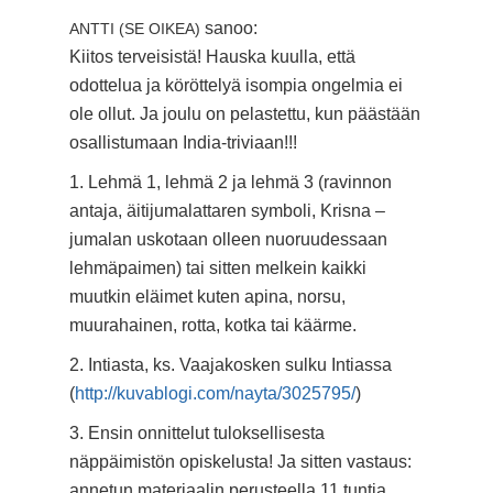
sanoo:
ANTTI (SE OIKEA)
Kiitos terveisistä! Hauska kuulla, että
odottelua ja köröttelyä isompia ongelmia ei
ole ollut. Ja joulu on pelastettu, kun päästään
osallistumaan India-triviaan!!!
1. Lehmä 1, lehmä 2 ja lehmä 3 (ravinnon
antaja, äitijumalattaren symboli, Krisna –
jumalan uskotaan olleen nuoruudessaan
lehmäpaimen) tai sitten melkein kaikki
muutkin eläimet kuten apina, norsu,
muurahainen, rotta, kotka tai käärme.
2. Intiasta, ks. Vaajakosken sulku Intiassa
(
http://kuvablogi.com/nayta/3025795/
)
3. Ensin onnittelut tuloksellisesta
näppäimistön opiskelusta! Ja sitten vastaus:
annetun materiaalin perusteella 11 tuntia