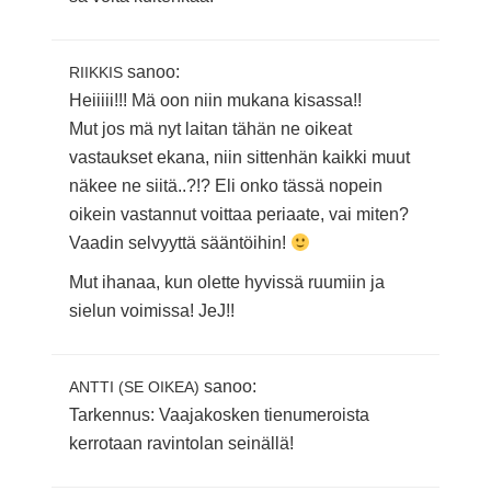
sanoo:
RIIKKIS
Heiiiii!!! Mä oon niin mukana kisassa!!
Mut jos mä nyt laitan tähän ne oikeat
vastaukset ekana, niin sittenhän kaikki muut
näkee ne siitä..?!? Eli onko tässä nopein
oikein vastannut voittaa periaate, vai miten?
Vaadin selvyyttä sääntöihin!
Mut ihanaa, kun olette hyvissä ruumiin ja
sielun voimissa! JeJ!!
sanoo:
ANTTI (SE OIKEA)
Tarkennus: Vaajakosken tienumeroista
kerrotaan ravintolan seinällä!