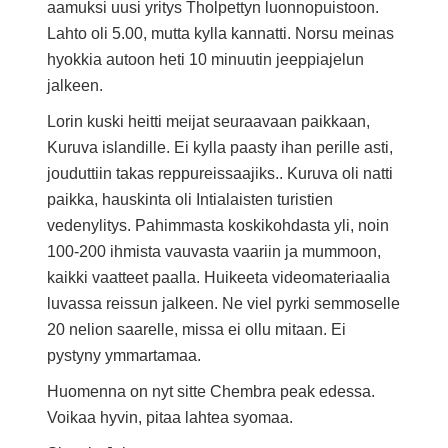
aamuksi uusi yritys Tholpettyn luonnopuistoon.
Lahto oli 5.00, mutta kylla kannatti. Norsu meinas
hyokkia autoon heti 10 minuutin jeeppiajelun
jalkeen.
Lorin kuski heitti meijat seuraavaan paikkaan,
Kuruva islandille. Ei kylla paasty ihan perille asti,
jouduttiin takas reppureissaajiks.. Kuruva oli natti
paikka, hauskinta oli Intialaisten turistien
vedenylitys. Pahimmasta koskikohdasta yli, noin
100-200 ihmista vauvasta vaariin ja mummoon,
kaikki vaatteet paalla. Huikeeta videomateriaalia
luvassa reissun jalkeen. Ne viel pyrki semmoselle
20 nelion saarelle, missa ei ollu mitaan. Ei
pystyny ymmartamaa.
Huomenna on nyt sitte Chembra peak edessa.
Voikaa hyvin, pitaa lahtea syomaa.