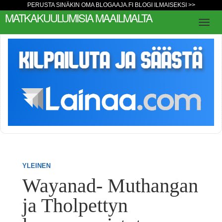
PERUSTA SINÄKIN OMA BLOGAAJA.FI BLOGI ILMAISEKSI >>
MATKAKUULUMISIA MAAILMALTA
YLEINEN
Wayanad- Muthangan
ja Tholpettyn