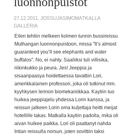
luonnonpuistot
27.12.2011, JOSSUJASIMOMATKALLA
GALLERIA
Eilen tehtiin melkeen kolmen tunnin bussireissu
Muthangan luonnonpuistoon, missa ”It’s almost
guaranteed you’ll see elephants and water
buffalos”. No, ei nahty. Saaliiksi tuli villisika,
riikinkukko ja peura. Jes! Jeeppia ja
sisaanpaasya hoidettaessa tavattiin Lori,
amerikkalainen professori, joka oli tutkinut mm.
kyyhkysen lennon biomekaniikkaa. Kaytiin tuo
huikea jeeppiajelu yhdessa Lorin kanssa, ja
reissun jalkeen Lorin oma kuljettaja heitti meijat
hotellille takas. Matkalla kaytiin padolla, mika oli
aivan huikee paikka. Lori oli paattanyt nahda
Intian reissulla norsun, joten sovittiin taksi